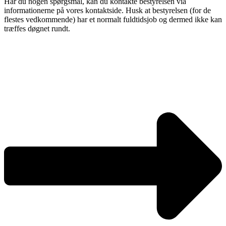
Har du nogen spørgsmål, kan du kontakte bestyrelsen via
informationerne på vores kontaktside. Husk at bestyrelsen (for de
flestes vedkommende) har et normalt fuldtidsjob og dermed ikke kan
træffes døgnet rundt.