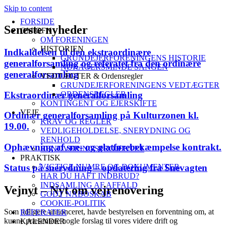
Skip to content
FORSIDE
Seneste nyheder
OM GFN
OM FORENINGEN
HISTORIEN
Indkaldelsen til den ekstraordinære
GRUNDEJERFORENINGENS HISTORIE
generalforsamling og referatet fra den ordinære
NØRAGERSMINDE SANGEN
generalforsamling
VEDTÆGTER & Ordensregler
GRUNDEJERFORENINGENS VEDTÆGTER
Ekstraordinær generalforsamling
ORDENSREGLER
KONTINGENT OG EJERSKIFTE
VEJE
Ordinær generalforsamling på Kulturzonen kl.
KRAV OG REGLER
19.00.
VEDLIGEHOLDELSE, SNERYDNING OG
RENHOLD
Ophævning af sne- og glatførebekæmpelse kontrakt.
RENOVERINGSPROJEKTET
PRAKTISK
Status på snerydning – opdatering fra Snevagten
VIGTIGE NUMRE OG DOKUMENTER
HAR DU HAFT INDBRUD?
INDSAMLING AF AFFALD
Vejnyt – Nyt om vejrenovering
GODT NABOSKAB
COOKIE-POLITIK
Som tidligere annonceret, havde bestyrelsen en forventning om, at
REFERATER
kunne præsentere nogle forslag til vores videre drift og
KALENDER