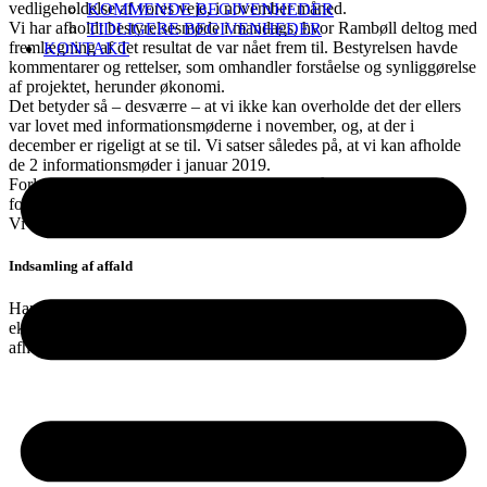
vedligeholdelse af vores veje, i november måned.
KOMMENDE BEGIVENHEDER
Vi har afholdt bestyrelsesmøde i mandags, hvor Rambøll deltog med
TIDLIGERE BEGIVENHEDER
fremlægning af det resultat de var nået frem til. Bestyrelsen havde
KONTAKT
kommentarer og rettelser, som omhandler forståelse og synliggørelse
af projektet, herunder økonomi.
Det betyder så – desværre – at vi ikke kan overholde det der ellers
var lovet med informationsmøderne i november, og, at der i
december er rigeligt at se til. Vi satser således på, at vi kan afholde
de 2 informationsmøder i januar 2019.
Forlængelsen af de 2 informationsmøder vil så være, at der kan
foretages en afstemning på den ordinære generalforsamling.
Vi skal beklage forsinkelsen
Indsamling af affald
Har du nogle spørgsmål angående indsamling af affald som
eksempelvis hvilket affald der hentes, ikke hentes, hvor meget der
afhentes eller hvor ofte der afhentes? Så kan der findes svar her: