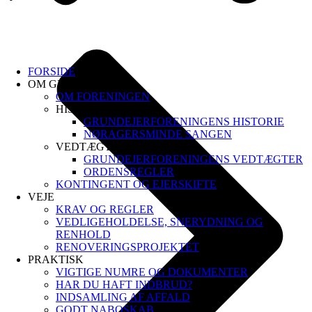
FORSIDE
OM GFN
OM FORENINGEN
HISTORIEN
GRUNDEJERFORENINGENS HISTORIE
NØRAGERSMINDE SANGEN
VEDTÆGTER & Ordensregler
GRUNDEJERFORENINGENS VEDTÆGTER
ORDENSREGLER
KONTINGENT OG EJERSKIFTE
VEJE
KRAV OG REGLER
VEDLIGEHOLDELSE, SNERYDNING OG
RENHOLD
RENOVERINGSPROJEKTET
PRAKTISK
VIGTIGE NUMRE OG DOKUMENTER
HAR DU HAFT INDBRUD?
INDSAMLING AF AFFALD
GODT NABOSKAB