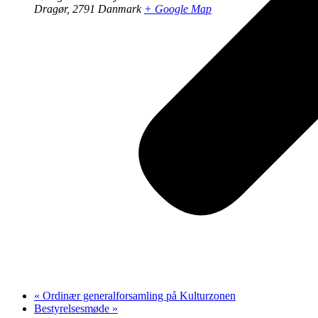
Dragør
,
2791
Danmark
+ Google Map
«
Ordinær generalforsamling på Kulturzonen
Bestyrelsesmøde
»