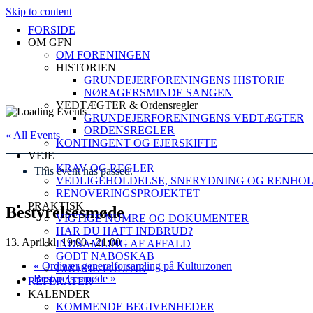
Skip to content
FORSIDE
OM GFN
OM FORENINGEN
HISTORIEN
GRUNDEJERFORENINGENS HISTORIE
NØRAGERSMINDE SANGEN
VEDTÆGTER & Ordensregler
GRUNDEJERFORENINGENS VEDTÆGTER
ORDENSREGLER
« All Events
KONTINGENT OG EJERSKIFTE
VEJE
KRAV OG REGLER
This event has passed.
VEDLIGEHOLDELSE, SNERYDNING OG RENHO
RENOVERINGSPROJEKTET
PRAKTISK
Bestyrelsesmøde
VIGTIGE NUMRE OG DOKUMENTER
HAR DU HAFT INDBRUD?
13. April kl. 19:00
-
21:00
INDSAMLING AF AFFALD
GODT NABOSKAB
«
Ordinær generalforsamling på Kulturzonen
COOKIE-POLITIK
Bestyrelsesmøde
»
REFERATER
KALENDER
KOMMENDE BEGIVENHEDER