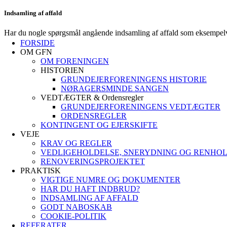
Indsamling af affald
Har du nogle spørgsmål angående indsamling af affald som eksempelvis 
FORSIDE
OM GFN
OM FORENINGEN
HISTORIEN
GRUNDEJERFORENINGENS HISTORIE
NØRAGERSMINDE SANGEN
VEDTÆGTER & Ordensregler
GRUNDEJERFORENINGENS VEDTÆGTER
ORDENSREGLER
KONTINGENT OG EJERSKIFTE
VEJE
KRAV OG REGLER
VEDLIGEHOLDELSE, SNERYDNING OG RENHO
RENOVERINGSPROJEKTET
PRAKTISK
VIGTIGE NUMRE OG DOKUMENTER
HAR DU HAFT INDBRUD?
INDSAMLING AF AFFALD
GODT NABOSKAB
COOKIE-POLITIK
REFERATER