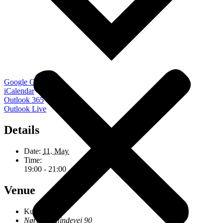
Google Calendar
iCalendar
Outlook 365
Outlook Live
Details
Date:
11. May
Time:
19:00 - 21:00
Venue
Kulturzonen
Nøragersmindevej 90