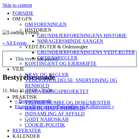
Skip to content
FORSIDE
OM GFN
OM FORENINGEN
HISTORIEN
GRUNDEJERFORENINGENS HISTORIE
NØRAGERSMINDE SANGEN
« All Events
VEDTÆGTER & Ordensregler
GRUNDEJERFORENINGENS VEDTÆGTER
ORDENSREGLER
This event has passed.
KONTINGENT OG EJERSKIFTE
VEJE
KRAV OG REGLER
Bestyrelsesmøde
VEDLIGEHOLDELSE, SNERYDNING OG
RENHOLD
11. May kl. 19:00
-
21:00
RENOVERINGSPROJEKTET
PRAKTISK
«
Bestyrelsesmøde
VIGTIGE NUMRE OG DOKUMENTER
Ekstraordinær generalforsamling på Kulturzonen
»
HAR DU HAFT INDBRUD?
INDSAMLING AF AFFALD
GODT NABOSKAB
COOKIE-POLITIK
REFERATER
KALENDER