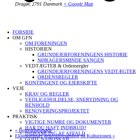
Dragør
,
2791
Danmark
+ Google Map
FORSIDE
OM GFN
OM FORENINGEN
HISTORIEN
GRUNDEJERFORENINGENS HISTORIE
NØRAGERSMINDE SANGEN
VEDTÆGTER & Ordensregler
GRUNDEJERFORENINGENS VEDTÆGTER
ORDENSREGLER
KONTINGENT OG EJERSKIFTE
VEJE
KRAV OG REGLER
VEDLIGEHOLDELSE, SNERYDNING OG
RENHOLD
RENOVERINGSPROJEKTET
PRAKTISK
VIGTIGE NUMRE OG DOKUMENTER
HAR DU HAFT INDBRUD?
«
Bestyrelsesmøde
INDSAMLING AF AFFALD
Ekstraordinær generalforsamling på Kulturzonen
»
GODT NABOSKAB